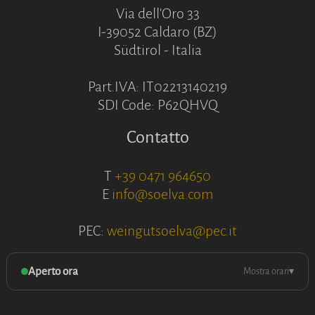
Via dell'Oro 33
I-39052 Caldaro (BZ)
Südtirol - Italia
Part.IVA: IT02213140219
SDI Code: P62QHVQ
Contatto
T
+39 0471 964650
E
info@soelva.com
PEC:
weingutsoelva@pec.it
Aperto ora
Mostra orari
▾