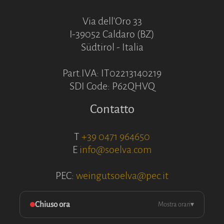
Via dell'Oro 33
I-39052 Caldaro (BZ)
Südtirol - Italia
Part.IVA: IT02213140219
SDI Code: P62QHVQ
Contatto
T
+39 0471 964650
E
info@soelva.com
PEC:
weingutsoelva@pec.it
Chiuso ora
Mostra orari
▾