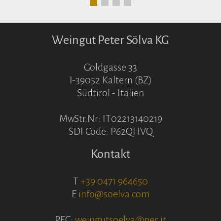
Weingut Peter Sölva KG
Goldgasse 33
I-39052 Kaltern (BZ)
Südtirol - Italien
MwStr.Nr: IT02213140219
SDI Code: P62QHVQ
Kontakt
T
+39 0471 964650
E
info@soelva.com
PEC:
weingutsoelva@pec.it