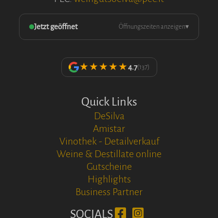
Jetzt geöffnet
Öffnungszeiten anzeigen
▾
★★★★★
4.7
(137)
Quick Links
DeSilva
Amistar
Vinothek - Detailverkauf
Weine & Destillate online
Gutscheine
Highlights
Business Partner
SOCIALS