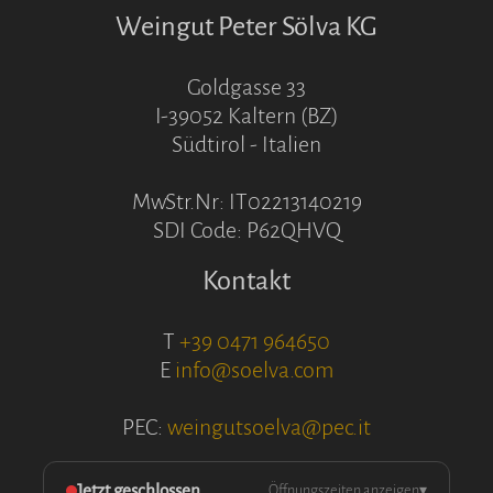
Weingut Peter Sölva KG
Goldgasse 33
I-39052 Kaltern (BZ)
Südtirol - Italien
MwStr.Nr: IT02213140219
SDI Code: P62QHVQ
Kontakt
T
+39 0471 964650
E
info@soelva.com
PEC:
weingutsoelva@pec.it
Jetzt geschlossen
Öffnungszeiten anzeigen
▾